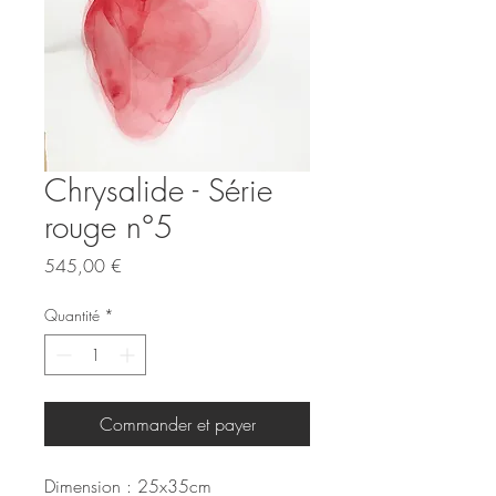
Chrysalide - Série
rouge n°5
Prix
545,00 €
Quantité
*
Commander et payer
Dimension : 25x35cm