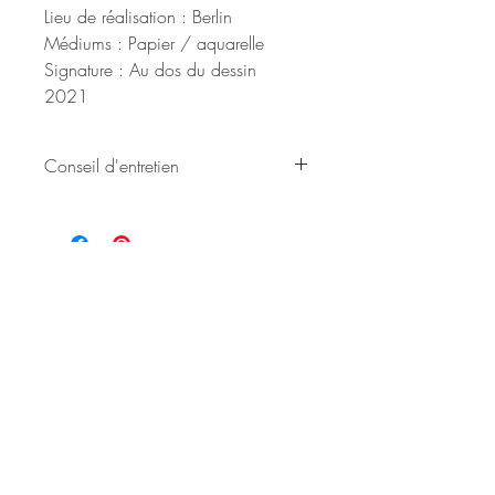
Lieu de réalisation : Berlin
Médiums : Papier / aquarelle
Signature : Au dos du dessin
2021
Conseil d'entretien
Tenir hors de portée de l'humidité
BE IN
TOUCH