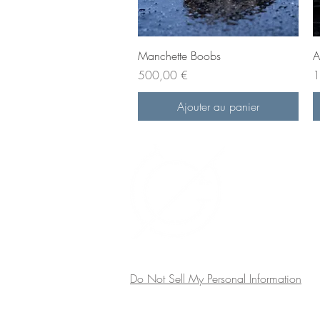
Aperçu rapide
Manchette Boobs
A
Prix
Pr
500,00 €
1
Ajouter au panier
Do Not Sell My Personal Information