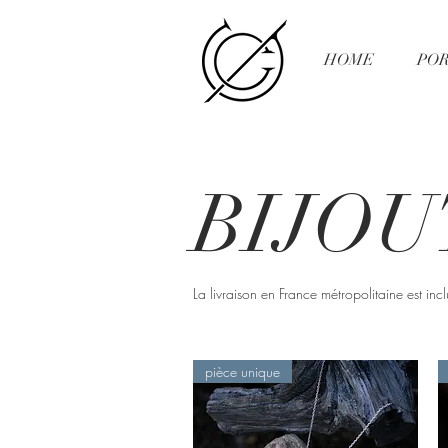
HOME
POR
BIJOU
La livraison en France métropolitaine est incl
pièce unique