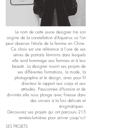
Le nom de cette jeune designer tire son
origine de la constellation d’Aquarius où l’on
peut observer l’étoile de la femme en Chine.
Ce choix est une référence à l’une de ses
séries de portraits féminins dans lesquels
elle rend hommage aux femmes et à leur
beauté. La designer nourrit ses projets de
ses différentes formations, la mode, la
photographie et le design, avec pour fil
directeur le rapport aux corps et aux
attitudes. Passionnée d’histoire et de
divinités elle nous plonge avec finesse dans
des univers à la fois délicats et
énigmatiques.
Découvrez ses projets qui ont parcouru 215
années-lumières pour arriver jusqu’ici!
SES PROJETS