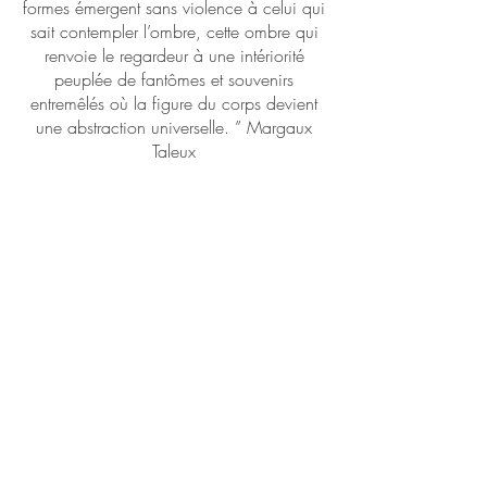
formes émergent sans violence à celui qui
sait contempler l’ombre, cette ombre qui
renvoie le regardeur à une intériorité
peuplée de fantômes et souvenirs
entremêlés où la figure du corps devient
une abstraction universelle. ” Margaux
Taleux
RETROUVER CHRYSALIDE
https://www.lucasngo.com/#1
https://www.kaltblut-magazine.com/am-i-being-too-much-
for-you/
https://cogalleries.com/en/magazine/post/playing-with-
balance-an-interview-with-french-artist-lucas-ngo
RETROUVER SON INTERVIEW