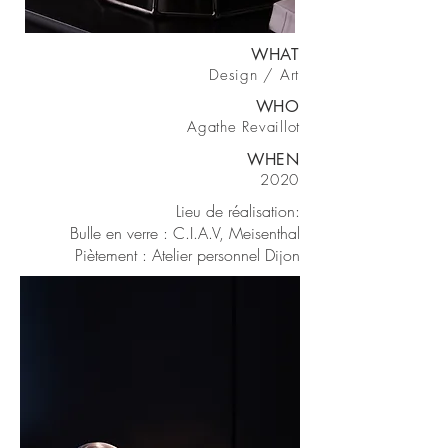
WHAT
Design / Art
WHO
Agathe Revaillot
WHEN
2020
Lieu de réalisation:
Bulle en verre : C.I.A.V, Meisenthal
Piètement : Atelier personnel Dijon