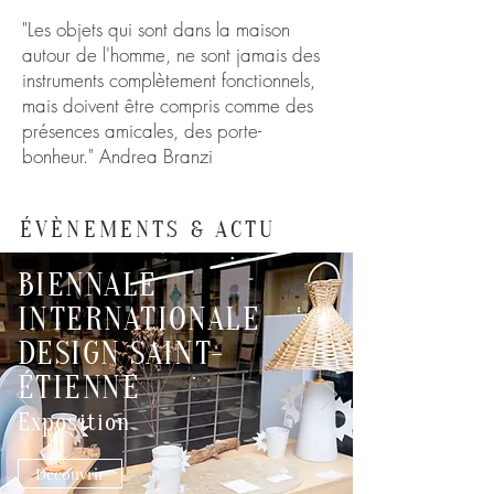
"Les objets qui sont dans la maison
autour de l'homme, ne sont jamais des
instruments complètement fonctionnels,
mais doivent être compris comme des
présences amicales, des porte-
bonheur." Andrea Branzi
ÉVÈNEMENTS & ACTU
BIENNALE
INTERNATIONALE
DESIGN SAINT-
ÉTIENNE
Exposition
Découvrir