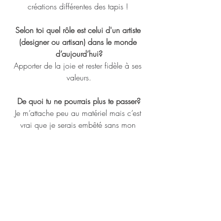
créations différentes des tapis ! 
Selon toi quel rôle est celui d'un artiste 
(designer ou artisan) dans le monde 
d’aujourd’hui?
Apporter de la joie et rester fidèle à ses 
valeurs.
De quoi tu ne pourrais plus te passer?
Je m’attache peu au matériel mais c’est 
vrai que je serais embêté sans mon 
téléphone !
Ton Artiste (ou designer / artisan) préféré?
Je dirais John Zabawa. J’aime son univers 
proche de Calder, empreint de soleil. On 
a envie de le suivre partout avec son 
carnet de dessin.