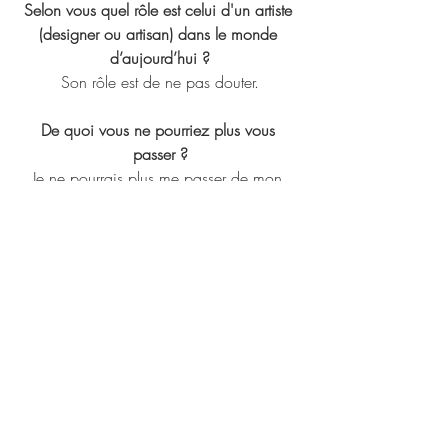
Selon vous quel rôle est celui d'un artiste 
(designer ou artisan) dans le monde 
d’aujourd’hui ?
Son rôle est de ne pas douter.
De quoi vous ne pourriez plus vous 
passer ?
Je ne pourrais plus me passer de mon 
atelier, j'y suis bien plus que chez moi. 
Ton Artiste (ou designer / artisan) préféré ?
Valentine Schlegel, Mark Manders, etc.. 
je ne préfère pas
 l'un plus que l'autre, ça serait les 
comparer et je préfère éviter. 
Un livre ou une émission à nous conseiller 
?
Sombre printemps de Unica Zurn 