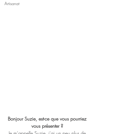
Artisanat
Bonjour Suzie, est-ce que vous pourriez 
vous présenter ? 
Je m'appelle Suzie, j'ai un peu plus de 