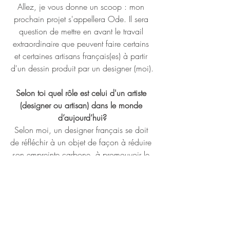
Allez, je vous donne un scoop : mon 
prochain projet s'appellera Ode. Il sera 
question de mettre en avant le travail 
extraordinaire que peuvent faire certains 
et certaines artisans français(es) à partir 
d'un dessin produit par un designer (moi).
Selon toi quel rôle est celui d'un artiste 
(designer ou artisan) dans le monde 
d’aujourd’hui?
Selon moi, un designer français se doit 
de réfléchir à un objet de façon à réduire 
son empreinte carbone, à promouvoir le 
savoir-faire français et respecter les règles 
éthiques qui commencent enfin à se 
greffer dans les mœurs de notre chère 
société. Je rajouterai à ça qu'il est 
important maintenant que chaque objet 
conçu réponde de façon durable à une 