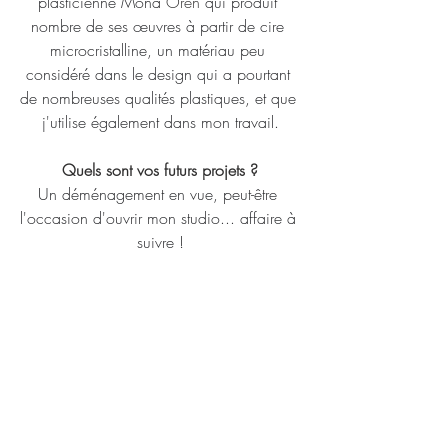
plasticienne Mona
 Oren
 qui produit 
nombre de ses œuvres à partir de cire 
microcristalline, un matériau peu 
considéré dans le design qui a pourtant 
de nombreuses qualités plastiques, et que 
j'utilise également dans mon travail.
Quels sont vos futurs projets ?
Un déménagement en vue, peut-être 
l'occasion d'ouvrir mon studio... affaire à 
suivre 
!
Selon vous quel rôle est celui d'un artiste 
(designer ou artisan) dans le monde 
d’aujourd’hui ?
Observer, prendre du recul, rendre 
compte, être critique et faire preuve de 
pédagogie, le tout avec la sensibilité qui 
nous anime. 