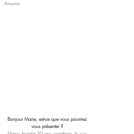
Artisanat
Bonjour Marie, est-ce que vous pourriez 
vous présenter ? 
Marie, bientôt 30 ans, sagittaire. Je suis 