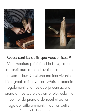
Quels sont les outils que vous utilisez ? 
Mon médium préféré est le bois, j’aime 
son bruit quand je le travaille, son toucher 
et son odeur. C’est une matière vivante 
très agréable à travailler.  Mais j’apprécie 
également le temps que je consacre à 
prendre mes sculptures en photo, cela me 
permet de prendre du recul et de les 
regarder différemment.  Pour les outils, 