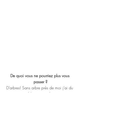
De quoi vous ne pourriez plus vous 
passer ?
D’arbres! Sans arbre près de moi j’ai du 
mal à me sentir bien.
Ton Artiste (ou designer / artisan) préféré ?
J’aime énormément les créations de Ferréol 