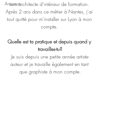
Artisanat
suis architecte d'intérieur de formation. 
Après 2 ans dans ce métier à Nantes, j'ai 
tout quitté pour m'installer sur Lyon à mon 
compte. 
Quelle est ta pratique et depuis quand y 
travailles-tu?
Je suis depuis une petite année artiste-
auteur et je travaille également en tant 
que graphiste à mon compte.