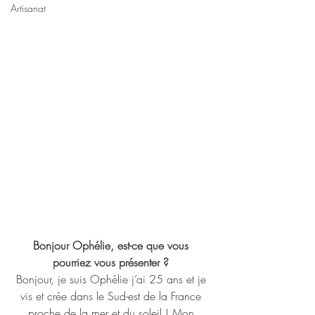
Artisanat
Bonjour Ophélie, est-ce que vous 
pourriez vous présenter ? 
Bonjour, je suis Ophélie j’ai 25 ans et je 
vis et crée dans le Sud-est de la France 
proche de la mer et du soleil ! Mon 