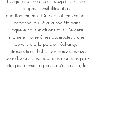
Lorsqu’un artiste crée, il s’exprime sur ses 
propres sensibilités et ses 
questionnements. Que ce soit entièrement 
personnel ou lié à la société dans 
laquelle nous évoluons tous. De cette 
manière il offre à ses observateurs une 
ouverture à la parole, l’échange, 
l’introspection. Il offre des nouveaux axes 
de réflexions auxquels nous n’aurions peut-
être pas pensé. Je pense qu’elle est là, la 
force d’un artiste. Transmettre des 
messages.  
De quoi vous ne pourriez plus vous 
passer ?
De ma routine cheveux zéro déchet et 
sans plastique de @umai.natural ! Une 
vraie pépite ! 