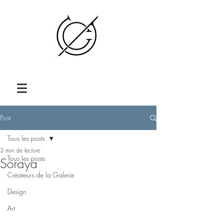
Post
Tous les posts
3 min de lecture
Tous les posts
Soraya
Créateurs de la Galerie
Design
Art